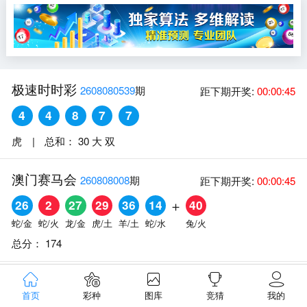
极速时时彩
2608080539
期
距下期开奖:
00:00:45
4
4
8
7
7
虎
|
总和：
30
大
双
澳门赛马会
260808008
期
距下期开奖:
00:00:45
26
2
27
29
36
14
40
蛇/金
蛇/火
龙/金
虎/土
羊/土
蛇/水
兔/火
总分：
174
澳门六合彩
2026219
期
距下期开奖:
12:35:45
首页
彩种
图库
竞猜
我的